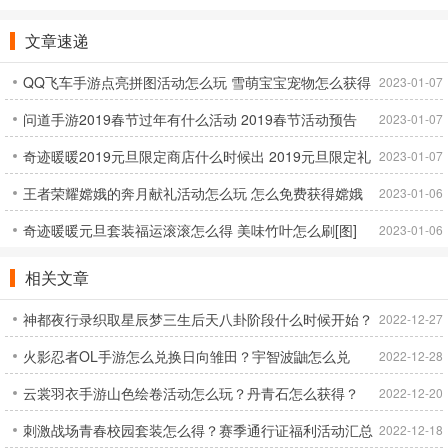
文章速递
QQ飞车手游点亮拼图活动怎么玩 雪萌宝宝宠物怎么获得
2023-01-07
问道手游2019春节过年有什么活动 2019春节活动预告
2023-01-07
奇迹暖暖2019元旦限定商店什么时候出 2019元旦限定礼
2023-01-07
王者荣耀嫦娥的奔月献礼活动怎么玩 怎么免费获得嫦娥
包一览[图]
2023-01-06
奇迹暖暖元旦套装福运滚滚怎么得 美味竹叶怎么刷[图]
2023-01-06
相关文章
神都夜行录织取星辰梦三生后天八卦阶段什么时候开始？
2022-12-27
火影忍者OL手游怎么兑换日向雏田？宇智波鼬怎么兑
后天八卦召唤池有什么？
2022-12-28
云裳羽衣手游山色绘卷活动怎么玩？丹青石怎么获得？
换？[图]
2022-12-20
刺激战场青春校园套装怎么得？赛季通行证福利活动汇总
[图]
2022-12-18