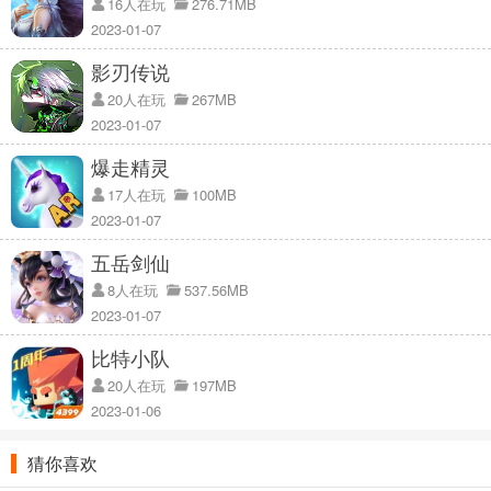
16人在玩
276.71MB
2023-01-07
影刃传说
20人在玩
267MB
2023-01-07
爆走精灵
17人在玩
100MB
2023-01-07
八仙外传官方版背景介绍：
五岳剑仙
1、玩家需要在游戏中不断的盯着自己想要杀死的boos，并且让自己
8人在玩
537.56MB
获得他身上的装备；
2023-01-07
2、只有那样才能帮助自己去获得更多不同的装备特效，让自己获得强
比特小队
悍的实力加成；
20人在玩
197MB
3、击败boos，还能开启图案，只要收集一整套，你将会对你这个等
2023-01-06
级的boos拥有成倍的伤害；
猜你喜欢
八仙外传官方版玩法说明：