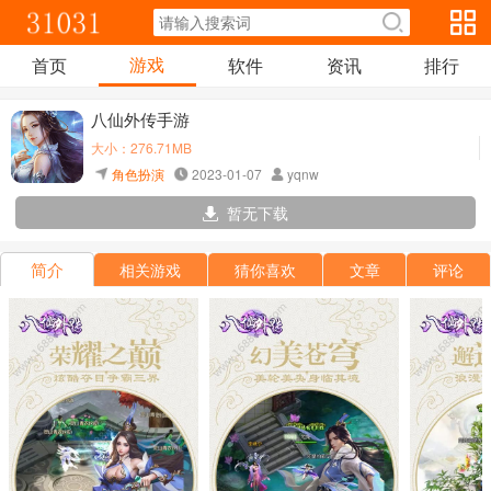
游戏
首页
软件
资讯
排行
八仙外传手游
大小：276.71MB
角色扮演
2023-01-07
yqnw
暂无下载
简介
相关游戏
猜你喜欢
文章
评论