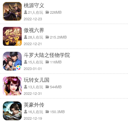
1、仙魔大战中所有的修仙者将会聚集于此，你将会见识到当初从未见
桃源守义
过的强悍修仙者们；
21人在玩
226MB
2、他们使用各种不同的秘术仙法，那都是失传已久的仙法，都是你想
2022-12-23
要得到的东西；
傲视六界
3、在大战中拥有最高杀敌的人，可以让自己获得一件顶尖的橙色武器
28人在玩
215.29MB
与装备哦；
2022-12-21
八仙外传官方版玩家评估：
斗罗大陆之怪物学院
15人在玩
116MB
1、在游戏中玩家可以与竞技场中的PK玩家进行不断的对决；
2023-01-01
2、与他们决斗才能让自己的绝招变得更加的精湛；
3、并且去开发许多不同的新技能了哦；
玩转女儿国
13人在玩
544MB
八仙外传官方版说明：
2022-12-31
八仙外传官方版还未上线，敬请期待！
英豪外传
16人在玩
150.3MB
2022-12-19