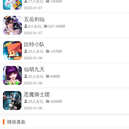
17人在玩
100MB
2023-01-07
五岳剑仙
8人在玩
537.56MB
2023-01-07
比特小队
20人在玩
197MB
2023-01-06
爆走精灵手游特点：
仙萌九天
1、真实地图模式，在真实地图上搜寻精灵，精准定位，探索周边环
22人在玩
69MB
境；
2023-01-06
2、边走边玩，让你畅享室外游戏的乐趣，采用全景AR，特有全景AR
恶魔骑士团
将精灵和实景融为一体；
25人在玩
455MB
3、给你一个虚拟和现实叠加的精灵世界，道馆对战，擂台大战展示精
2023-01-06
灵的超强战斗力。
猜你喜欢
爆走精灵手游介绍：