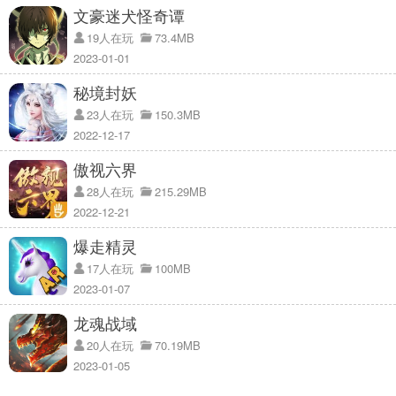
随时随地挑战高手玩家，获胜即可获取各种奖励资源，更有机会占领
文豪迷犬怪奇谭
道馆，资源更丰富；
19人在玩
73.4MB
百变换装，让你尽情订制角色，服装，发型，颜色款式以及各种造型
2023-01-01
源源不断；
秘境封妖
走路都可以孵蛋，玩家可在里程记录了孵化各种各样的精灵蛋，将健
23人在玩
150.3MB
康和游戏融为一体。
2022-12-17
爆走精灵手游评测：
傲视六界
28人在玩
215.29MB
在爆走精灵游戏中玩家可以使用AR雷达，能够帮你精准定位，实时监
2022-12-21
测，不放过任何一只奇珍异兽；
海量免费道具可在补给站领取，玩家不需要花一分钱都可以获取，一
爆走精灵
样可以享受游戏的乐趣；
17人在玩
100MB
谁说游戏伤身，爆走精灵，越玩越健康，玩家可以通过走路来孵化各
2023-01-07
种各样的精灵蛋。
龙魂战域
爆走精灵手游说明：
20人在玩
70.19MB
2023-01-05
爆走精灵游戏预计近期上线，敬请各位玩家持续关注。