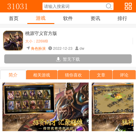
游戏
首页
软件
资讯
排行
桃源守义官方版
大小：226MB
角色扮演
2022-12-23
dw
暂无下载
简介
相关游戏
猜你喜欢
文章
评论