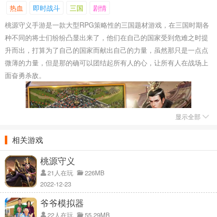
热血
即时战斗
三国
剧情
桃源守义手游是一款大型RPG策略性的三国题材游戏，在三国时期各
种不同的将士们纷纷凸显出来了，他们在自己的国家受到危难之时提
升而出，打算为了自己的国家而献出自己的力量，虽然那只是一点点
微薄的力量，但是那的确可以团结起所有人的心，让所有人在战场上
面奋勇杀敌。
显示全部
相关游戏
桃源守义
21人在玩
226MB
2022-12-23
桃源守义手游背景介绍：
爷爷模拟器
1、乱世当中唯有最为聪慧之人才能掌握局面，并且破除其中不可能完
22人在玩
55.29MB