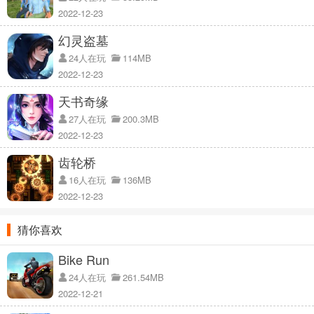
成的一些任务；
2022-12-23
2、群雄涿鹿谁与争锋，看看到底是谁才能最终获得这场胜利，完成属
于自己的传奇之路吧；
幻灵盗墓
3、史诗级的战斗会让玩家热血沸腾，感受到真正战场上面的厮杀，还
24人在玩
114MB
有属于自己的强悍对手；
2022-12-23
天书奇缘
桃源守义手游玩法说明：
27人在玩
200.3MB
1、超清逼真的画面中玩家仿佛就是战场上面的一个主将，带领着自己
2022-12-23
的士兵们不断的前进；
齿轮桥
2、你将要帮助自己的将军去攻陷更多不同的城池，凭借自己的无上的
16人在玩
136MB
谋略来帮助自己；
2022-12-23
3、让更多的士兵存活下来，他们都是未来的希望可不能在这样死去
了；
猜你喜欢
桃源守义手游玩家评估：
Bike Run
1、在游戏中玩家需要知道，士兵不在于数量，还是在于质量；
24人在玩
261.54MB
2、在自己得到了士兵之后如果你不训练他们， 就是拥有再多也挡不
2022-12-21
住别人的小部队；