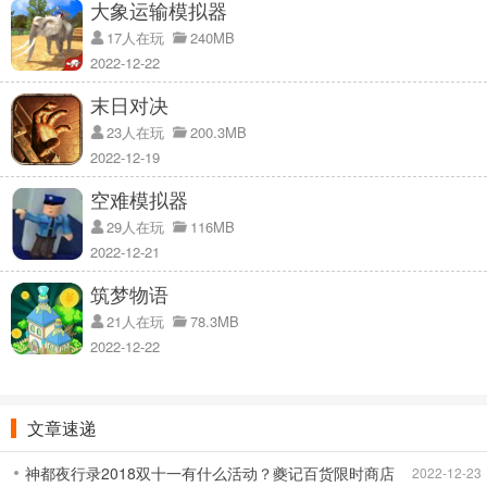
大象运输模拟器
3、强大的武将更是需要更多不同的训练，来磨练他们手中的武学；
17人在玩
240MB
桃源守义手游说明：
2022-12-22
桃源守义手游还未上线，敬请期待！
末日对决
23人在玩
200.3MB
2022-12-19
空难模拟器
29人在玩
116MB
2022-12-21
筑梦物语
21人在玩
78.3MB
2022-12-22
文章速递
神都夜行录2018双十一有什么活动？夔记百货限时商店
2022-12-23