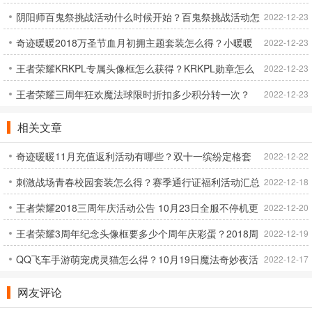
阴阳师百鬼祭挑战活动什么时候开始？百鬼祭挑战活动怎
风车怎么获得？
2022-12-23
奇迹暖暖2018万圣节血月初拥主题套装怎么得？小暖暖
么玩？[图]
2022-12-23
王者荣耀KRKPL专属头像框怎么获得？KRKPL勋章怎么
岚烟雪怎么获得？
2022-12-23
王者荣耀三周年狂欢魔法球限时折扣多少积分转一次？
获得？
2022-12-23
10月26日魔法球限时折扣活动
相关文章
奇迹暖暖11月充值返利活动有哪些？双十一缤纷定格套
2022-12-22
刺激战场青春校园套装怎么得？赛季通行证福利活动汇总
装怎么获得？
2022-12-18
王者荣耀2018三周年庆活动公告 10月23日全服不停机更
[图]
2022-12-20
王者荣耀3周年纪念头像框要多少个周年庆彩蛋？2018周
新公告
2022-12-19
QQ飞车手游萌宠虎灵猫怎么得？10月19日魔法奇妙夜活
年庆彩蛋怎么得？
2022-12-17
动汇总
网友评论