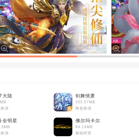
罗大陆
剑舞情萧
0MB
355.57MB
色扮演
角色扮演
斗全明星
佛尔玛卡尔
.3MB
84.14MB
色扮演
模拟经营