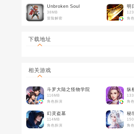
Unbroken Soul
明
38MB
123
冒险解密
角
下载地址
相关游戏
斗罗大陆之怪物学院
纵
116MB
13
角色扮演
角
幻灵盗墓
秘
114MB
150
角色扮演
角