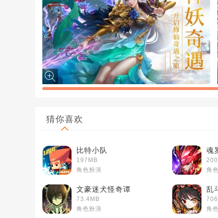
猜你喜欢
比特小队
魂
197MB
20
角色扮演
角
文豪迷犬怪奇谭
乱
73.4MB
706
角色扮演
角