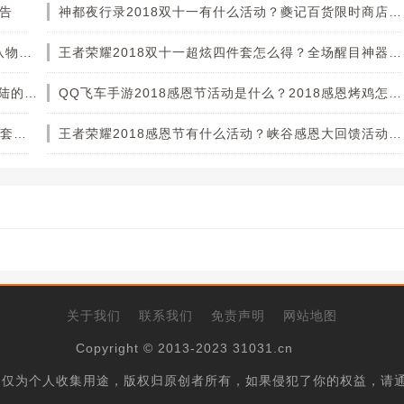
预告
神都夜行录2018双十一有什么活动？夔记百货限时商店风车怎么获得？
王者荣耀3周年庆长安小分队物资怎么得？长安小分队物资打开后有什么奖励？[图]
王者荣耀2018双十一超炫四件套怎么得？全场醒目神器怎么获得？
王者荣耀王者大陆的惊喜宝藏活动怎么参加？王者大陆的惊喜宝藏活动永久SNK英雄皮肤怎么得？[图]
QQ飞车手游2018感恩节活动是什么？2018感恩烤鸡怎么获得？
奇迹暖暖11月充值返利活动有哪些？双十一缤纷定格套装怎么获得？
王者荣耀2018感恩节有什么活动？峡谷感恩大回馈活动上线
关于我们
联系我们
免责声明
网站地图
Copyright © 2013-2023 31031.cn
，仅为个人收集用途，版权归原创者所有，如果侵犯了你的权益，请