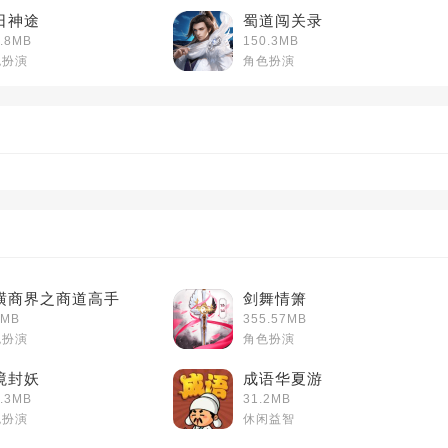
日神途
蜀道闯关录
.8MB
150.3MB
色扮演
角色扮演
横商界之商道高手
剑舞情箫
3MB
355.57MB
色扮演
角色扮演
境封妖
成语华夏游
.3MB
31.2MB
色扮演
休闲益智