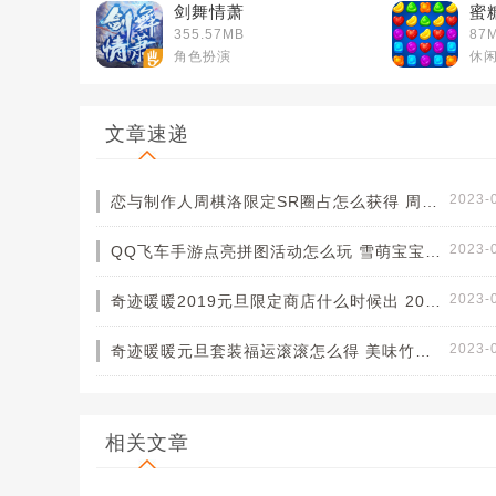
剑舞情萧
蜜
355.57MB
87
角色扮演
休
文章速递
2023-
恋与制作人周棋洛限定SR圈占怎么获得 周棋洛限定SR圈占获取方法[图]
2023-
QQ飞车手游点亮拼图活动怎么玩 雪萌宝宝宠物怎么获得
2023-
奇迹暖暖2019元旦限定商店什么时候出 2019元旦限定礼包一览[图]
2023-
奇迹暖暖元旦套装福运滚滚怎么得 美味竹叶怎么刷[图]
相关文章