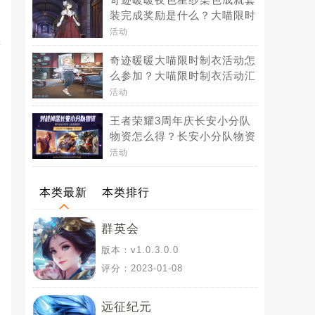
装完成奖励是什么？大喵限时
制衣夜色星纱染色成就套装
活动
进
[图]
奇迹暖暖大喵限时制衣活动怎
么参加？大喵限时制衣活动汇
总[图]
活动
王者荣耀3周年庆长安小分队
物资怎么得？长安小分队物资
打开后有什么奖励？[图]
活动
本类最新
本类排行
群英会
版本：v1.0.3.0.0
评分：2023-01-08
远征纪元