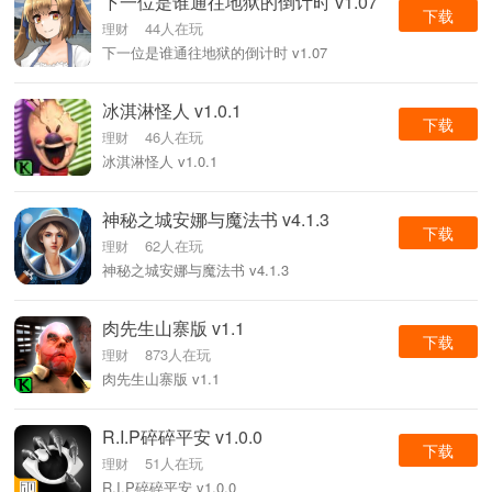
下一位是谁通往地狱的倒计时 v1.07
下载
44人在玩
理财
下一位是谁通往地狱的倒计时 v1.07
冰淇淋怪人 v1.0.1
下载
46人在玩
理财
冰淇淋怪人 v1.0.1
神秘之城安娜与魔法书 v4.1.3
下载
62人在玩
理财
神秘之城安娜与魔法书 v4.1.3
肉先生山寨版 v1.1
下载
873人在玩
理财
肉先生山寨版 v1.1
R.I.P碎碎平安 v1.0.0
下载
51人在玩
理财
R.I.P碎碎平安 v1.0.0