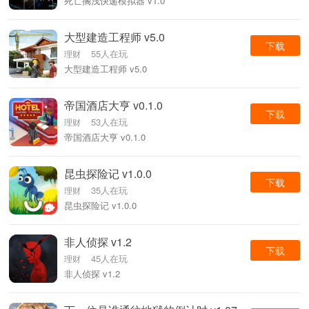
死亡搁浅快递模拟器 v1.0
大型建造工程师 v5.0
下载
55人在玩
理财
大型建造工程师 v5.0
帝国酒店大亨 v0.1.0
下载
53人在玩
理财
帝国酒店大亨 v0.1.0
昆虫探险记 v1.0.0
下载
35人在玩
理财
昆虫探险记 v1.0.0
非人侦探 v1.2
下载
45人在玩
理财
非人侦探 v1.2