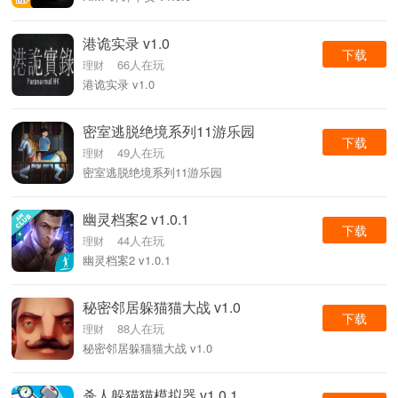
港诡实录 v1.0
下载
66人在玩
理财
港诡实录 v1.0
密室逃脱绝境系列11游乐园
下载
49人在玩
理财
密室逃脱绝境系列11游乐园
幽灵档案2 v1.0.1
下载
44人在玩
理财
幽灵档案2 v1.0.1
秘密邻居躲猫猫大战 v1.0
下载
88人在玩
理财
秘密邻居躲猫猫大战 v1.0
杀人躲猫猫模拟器 v1.0.1