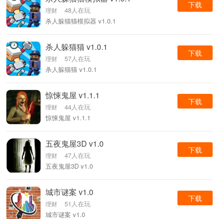
下载
48人在玩
理财
杀人躲猫猫模拟器 v1.0.1
杀人躲猫猫 v1.0.1
下载
57人在玩
理财
杀人躲猫猫 v1.0.1
惊悚鬼屋 v1.1.1
下载
44人在玩
理财
惊悚鬼屋 v1.1.1
五夜鬼屋3D v1.0
下载
47人在玩
理财
五夜鬼屋3D v1.0
城市谜案 v1.0
下载
51人在玩
理财
城市谜案 v1.0