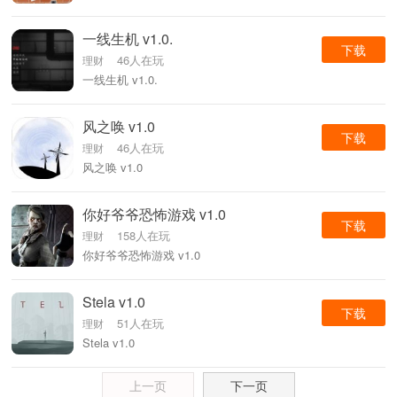
一线生机 v1.0.
下载
46人在玩
理财
一线生机 v1.0.
风之唤 v1.0
下载
46人在玩
理财
风之唤 v1.0
你好爷爷恐怖游戏 v1.0
下载
158人在玩
理财
你好爷爷恐怖游戏 v1.0
Stela v1.0
下载
51人在玩
理财
Stela v1.0
上一页
下一页