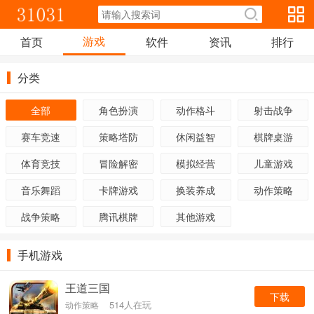
游戏
首页
软件
资讯
排行
分类
全部
角色扮演
动作格斗
射击战争
赛车竞速
策略塔防
休闲益智
棋牌桌游
体育竞技
冒险解密
模拟经营
儿童游戏
音乐舞蹈
卡牌游戏
换装养成
动作策略
战争策略
腾讯棋牌
其他游戏
手机游戏
王道三国
下载
514人在玩
动作策略