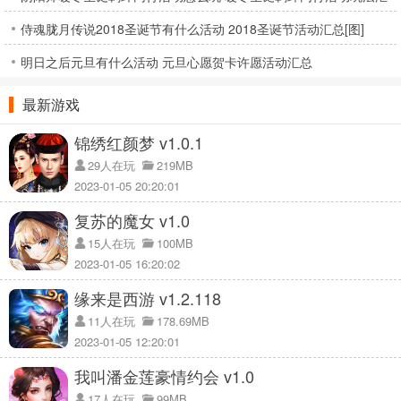
侍魂胧月传说2018圣诞节有什么活动 2018圣诞节活动汇总[图]
总
明日之后元旦有什么活动 元旦心愿贺卡许愿活动汇总
最新游戏
锦绣红颜梦 v1.0.1
29人在玩
219MB
2023-01-05 20:20:01
复苏的魔女 v1.0
15人在玩
100MB
2023-01-05 16:20:02
缘来是西游 v1.2.118
11人在玩
178.69MB
2023-01-05 12:20:01
我叫潘金莲豪情约会 v1.0
17人在玩
99MB