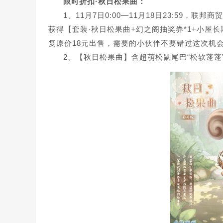
限时折扣·秋日松果曲：
1、11月7日0:00—11月18日23:59，
获得【套装·秋日松果曲+幻之阁抽奖券*1+小屋长
复原价18元出售，需要的小伙伴不要错过这次机
2、【秋日松果曲】含超萌松鼠尾巴“松软蓬蓬