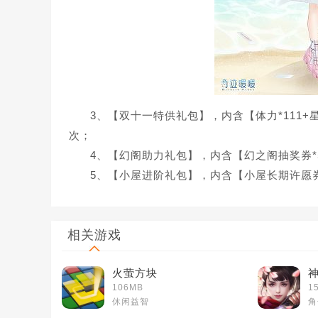
3、【双十一特供礼包】，内含【体力*111+星
次；
4、【幻阁助力礼包】，内含【幻之阁抽奖券*5
5、【小屋进阶礼包】，内含【小屋长期许愿券*
相关游戏
火萤方块
106MB
1
休闲益智
角