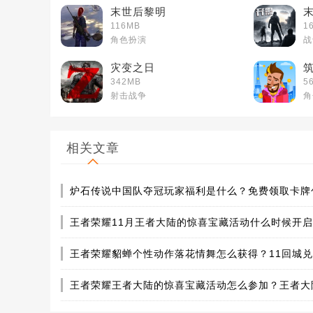
末世后黎明
116MB
1
角色扮演
战
灾变之日
342MB
5
射击战争
角
相关文章