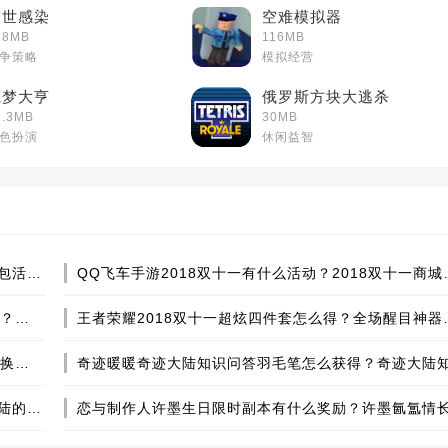
末世感染
空难模拟器
68MB
116MB
争策略
模拟经营
筑梦大亨
俄罗斯方块大逃杀
6.3MB
30MB
色扮演
休闲益智
炉石传说中国队夺冠玩家福利是什么？免费领取卡牌包活动即将开启
QQ飞车手游2018双
王者荣耀11月王者大陆的惊喜宝藏活动什么时候开启？王者大陆的惊喜宝藏活动SNK永久英雄礼包怎么获得？
王者荣耀2018双十一
王者荣耀貂蝉个性动作落花情舞怎么获得？11回城兑换券怎么获得？
王者荣耀王者大陆的惊喜宝藏活动怎么参加？王者大陆的惊喜宝藏活动永久SNK英雄皮肤怎么得？[图]