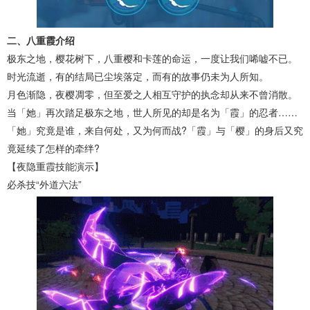
二、八重霞介绍
极东之地，樱花树下，八重樱和卡莲的命运，一度让我们唏嘘不已。
时光流逝，有的结局已尘埃落定，而有的故事仍未为人所知。
月色渐隐，夜樱凋零，但至爱之人相互守护的执念却从来不曾消散。
当「她」再次踏足极东之地，世人所见的却是名为「霞」的忍者……
「她」究竟是谁，来自何处，又为何而战?「霞」与「樱」的身后又究
竟延续了怎样的牵绊?
【夜隐重霞技能演示】
必杀技“外道六法”